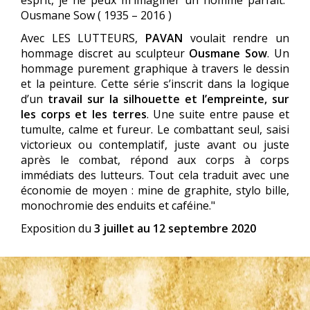
esprit, je ne peux m'imaginer un homme parfait."
Ousmane Sow ( 1935 – 2016 )
Avec LES LUTTEURS,
PAVAN
voulait rendre un
hommage discret au sculpteur
Ousmane Sow
. Un
hommage purement graphique à travers le dessin
et la peinture. Cette série s’inscrit dans la logique
d’un
travail sur la silhouette et l’empreinte, sur
les corps et les terres
. Une suite entre pause et
tumulte, calme et fureur. Le combattant seul, saisi
victorieux ou contemplatif, juste avant ou juste
après le combat, répond aux corps à corps
immédiats des lutteurs. Tout cela traduit avec une
économie de moyen : mine de graphite, stylo bille,
monochromie des enduits et caféine."
Exposition du
3 juillet au 12 septembre 2020